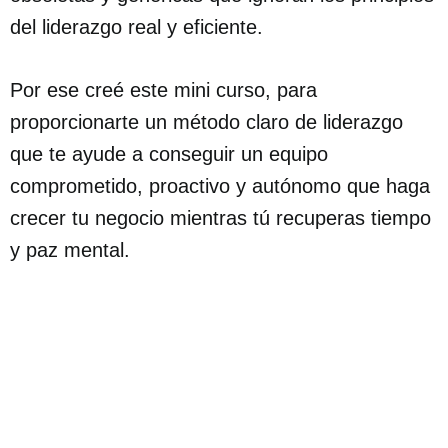
En los últimos 11 años, hemos acompañado
a propietarios de negocios, gerentes y
líderes de equipo de sectores como:
>Restauración y eventos
>Farmacias y clínicas
>Asesorías y consultorías
>Empresas de manufactura e industria
>Y muchos más…
Sé lo que funciona y lo que no funciona. El
mundo del liderazgo está lleno de estrategias
obsoletas y genéricas que ignoran los principios
del liderazgo real y eficiente.
Por ese creé este mini curso, para