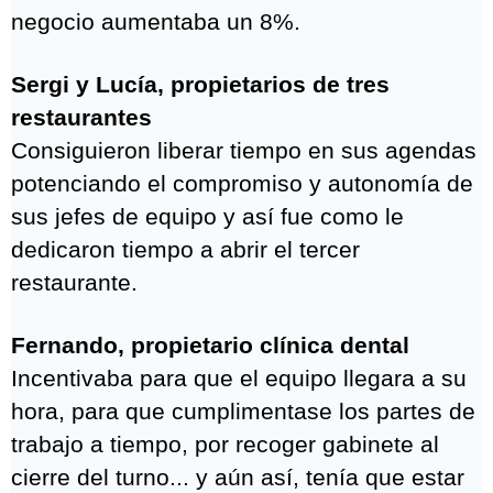
✅Y muchas veces el negocio sigue
funcionando incluso cuando tú no estás
presente.
Así lo hicieron:
Antonio, propietario de una farmacia
Consiguió irse de vacaciones hasta 3 veces
en un año mientras la facturación de su
negocio aumentaba un 8%.
Sergi y Lucía, propietarios de tres
restaurantes
Consiguieron liberar tiempo en sus agendas