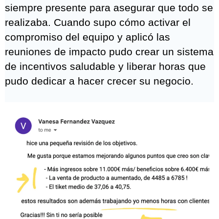
potenciando el compromiso y autonomía de
sus jefes de equipo y así fue como le
dedicaron tiempo a abrir el tercer
restaurante.
Fernando, propietario clínica dental
Incentivaba para que el equipo llegara a su
hora, para que cumplimentase los partes de
trabajo a tiempo, por recoger gabinete al
cierre del turno... y aún así, tenía que estar
siempre presente para asegurar que todo se
realizaba. Cuando supo cómo activar el
compromiso del equipo y aplicó las
reuniones de impacto pudo crear un sistema
de incentivos saludable y liberar horas que