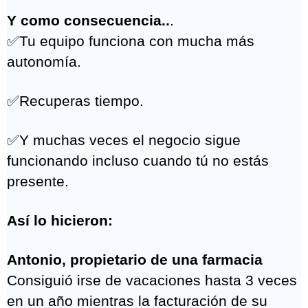
✔ El equipo empieza a asumir más
decisiones sin consultarte continuamente.
✔ Las personas aportan más soluciones y
menos problemas.
✔ Las conversaciones difíciles dejan de
generar tanta tensión.
✔ El ambiente de trabajo se vuelve mucho
más profesional y saludable.
✔ Dejas de sentir que todo depende de ti.
Y como consecuencia..
.
✅Tu equipo funciona con mucha más
autonomía.
✅Recuperas tiempo.